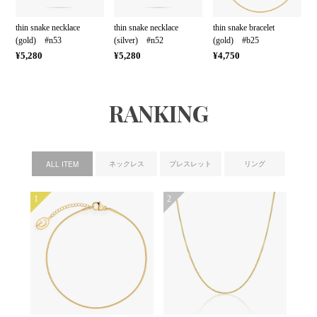
thin snake necklace
thin snake necklace
thin snake bracelet
(gold) #n53
(silver) #n52
(gold) #b25
¥5,280
¥5,280
¥4,750
RANKING
ネックレス
ブレスレット
リング
ALL ITEM
1
2