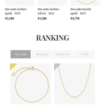
thin snake necklace
thin snake necklace
thin snake bracelet
(gold) #n53
(silver) #n52
(gold) #b25
¥5,280
¥5,280
¥4,750
RANKING
ネックレス
ブレスレット
リング
ALL ITEM
1
2