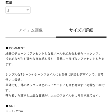
数量
アイテム画像
サイズ／詳細
■ COMMENT
細身のチェーンにアクセントとなるボールを組み合わせたネックレス。
控えめながらも確かな存在感を放ち、首元にさりげないアクセントを与え
ます。
シンプルなTシャツやシャツスタイルにも自然に馴染むデザインで、日常
使いに最適。
単体でも、他のネックレスとのレイヤードにも合わせやすい万能な一本で
す。
落ち着いた輝きと上品な質感が、大人のスタイルをより引き立てます。
■ SIZE
ボール: 2mm