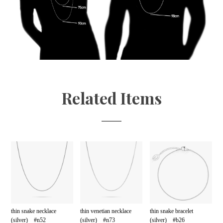
Related Items
thin snake necklace
thin venetian necklace
thin snake bracelet
(silver) #n52
(silver) #n73
(silver) #b26