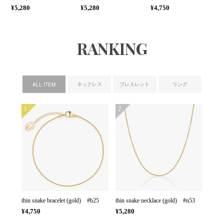
¥5,280
¥5,280
¥4,750
RANKING
ネックレス
ブレスレット
リング
ALL ITEM
1
2
thin snake bracelet (gold) #b25
thin snake necklace (gold) #n53
¥4,750
¥5,280