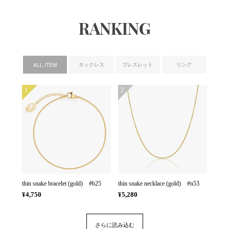
RANKING
ネックレス
ブレスレット
リング
ALL ITEM
1
2
thin snake bracelet (gold) #b25
thin snake necklace (gold) #n53
¥4,750
¥5,280
さらに読み込む