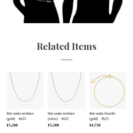
Related Items
thin snake necklace
thin snake necklace
thin snake bracelet
(gold) #n53
(silver) #n52
(gold) #b25
¥5,280
¥5,280
¥4,750